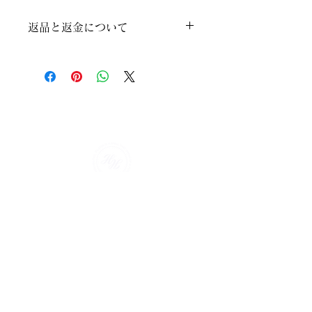
返品と返金について
有効期間の途中でキャンセルは可能で
すが、ご返金は承れません。
あらかじめご了承ください。
Huit Pilates Studio Tokyo
​東京都港区南麻布3-4-5
​Studio Site
https://www.huit-pilates-studio-tokyo.com/
Mail:
huit.pilates.studio.tokyo@gmail.com
​最新情報
Instagram